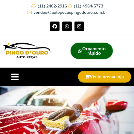
(11) 2402-2916
(11) 4964-5773
vendas@autopecaspingodouro.com.br
Orçamento
rápido
Visite nossa loja