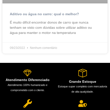
Aditivo ou água no carro: qual o melhor?
É muito difícil encontrar donos de carro que nunca
tenham se visto com dúvidas sobre utilizar aditivo ou
água para manter o motor na temperatura
09/23/2022
Nenhum comentário
Atendimento Diferenciado
Grande Estoque
Atendimento 100% humanizado e
Estoque super completo com mercadoria
comprometido com o cliente.
de alta qualçidade.