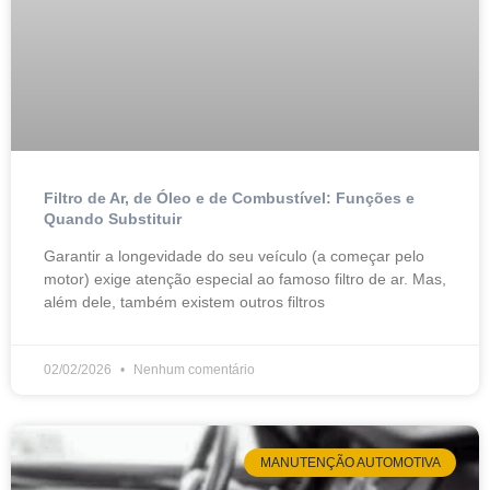
Filtro de Ar, de Óleo e de Combustível: Funções e
Quando Substituir
Garantir a longevidade do seu veículo (a começar pelo
motor) exige atenção especial ao famoso filtro de ar. Mas,
além dele, também existem outros filtros
02/02/2026
Nenhum comentário
MANUTENÇÃO AUTOMOTIVA