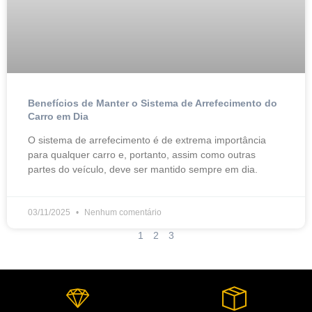
Benefícios de Manter o Sistema de Arrefecimento do
Carro em Dia
O sistema de arrefecimento é de extrema importância
para qualquer carro e, portanto, assim como outras
partes do veículo, deve ser mantido sempre em dia.
03/11/2025
Nenhum comentário
1
2
3